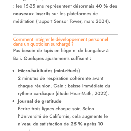
: les 15-25 ans représentent désormais
40 % des
nouveaux inscrits
sur les plateformes de
méditation (rapport Sensor Tower, mars 2024).
Comment intégrer le développement personnel
dans un quotidien surchargé ?
Pas besoin de tapis en liège ni de bungalow à
Bali. Quelques ajustements suffisent :
Micro-habitudes (mini-rituels)
2 minutes de respiration cohérente avant
chaque réunion. Gain : baisse immédiate du
rythme cardiaque (étude HeartMath, 2022).
Journal de gratitude
Écrire trois lignes chaque soir. Selon
l’Université de Californie, cela augmente le
niveau de satisfaction de
25 % après 10